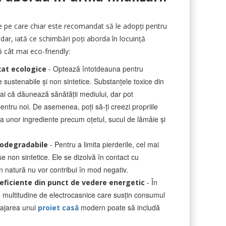
ve pe care chiar este recomandat să le adopți pentru
dar, iată ce schimbări poți aborda în locuință
ă cât mai eco-friendly:
- Optează întotdeauna pentru
țat ecologice
 sustenabile și non sintetice. Substanțele toxice din
i că dăunează sănătății mediului, dar pot
pentru noi. De asemenea, poți să-ți creezi propriile
a unor ingrediente precum oțetul, sucul de lămâie și
- Pentru a limita pierderile, cel mai
iodegradabile
se non sintetice. Ele se dizolvă în contact cu
 în natură nu vor contribui în mod negativ.
- În
eficiente din punct de vedere energetic
o multitudine de electrocasnice care susțin consumul
najarea unui
modern poate să includă
proiet casă