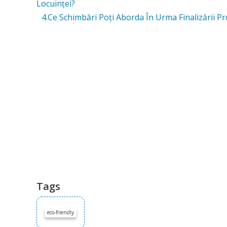
Locuinței?
4.Ce Schimbări Poți Aborda În Urma Finalizării Pr
Tags
eco-friendly