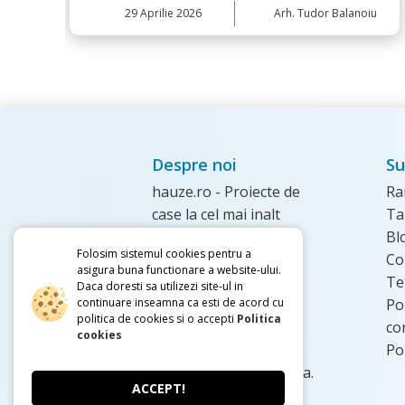
iu
27
Martie 2026
Arh. Tudor Balanoiu
Despre noi
Su
hauze.ro - Proiecte de
Ra
case la cel mai inalt
Ta
nivel, venind in
Bl
Folosim sistemul cookies pentru a
intampinare cu un
Co
asigura buna functionare a website-ului.
catalog de proiecte ce
Te
Daca doresti sa utilizezi site-ul in
continuare inseamna ca esti de acord cu
pot fi ajustate si
Pol
politica de cookies si o accepti
Politica
personalizate astfel
co
cookies
incat sa indeplineasca
Po
nevoile dumneavoastra.
ACCEPT!
Afla Mai Multe