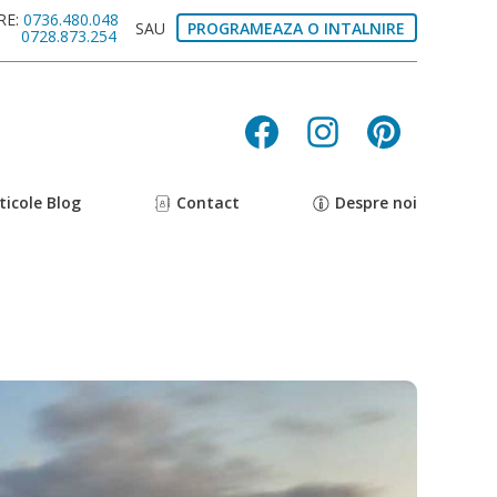
RE:
0736.480.048
SAU
PROGRAMEAZA O INTALNIRE
E:
0728.873.254
ticole Blog
Contact
Despre noi