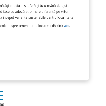
ătății mediului și oferă și tu o mână de ajutor.
 face cu adevărat o mare diferență pe viitor.
la început variante sustenabile pentru locuința ta!
icole despre amenajarea locuinței dă click
aici
.
E
.00