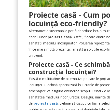
Proiecte casă - Cum po
locuință eco-friendly?
Alternativele sustenabile pot fi abordate într-o mult
cadrul unor
proiecte casă
. Astfel, fiecare dintre 
sănătății mediului înconjurător. Poluarea reprezintă
în ce mai simțită prezența, iar astăzi soluțiile eco
un trend.
Proiecte casă - Ce schimbă
construcția locuinței?
Există o multitudine de alternative pe care le poți 
locuinței. O echipă specializată în lucrările de proiec
amenajare va asigura obținerea scopului final - o 
sănătatea mediului înconjurător. Desigur, înainte d
de
proiecte casă
, trebuie să discuți cu firma select
potrivite variante pentru bugetul și dorințele tale. I