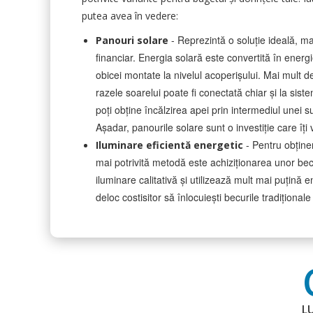
putea avea în vedere:
- Reprezintă o soluție ideală, m
Panouri solare
financiar. Energia solară este convertită în energ
obicei montate la nivelul acoperișului. Mai mult d
razele soarelui poate fi conectată chiar și la siste
poți obține încălzirea apei prin intermediul unei 
Așadar, panourile solare sunt o investiție care îți
- Pentru obținer
Iluminare eficientă energetic
mai potrivită metodă este achiziționarea unor becu
iluminare calitativă și utilizează mult mai puțin
deloc costisitor să înlocuiești becurile tradiționa
LU