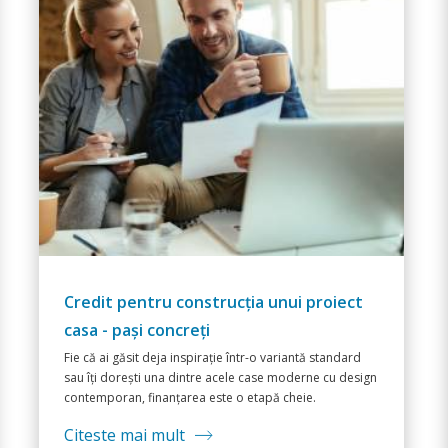
Proiect casa - unde merită să
economisești și unde nu
Când planifici un proiect casa, una dintre cele mai
importante întrebări este Unde pot reduce costurile
fără să afectez calitatea locuinței?
Citeste mai mult