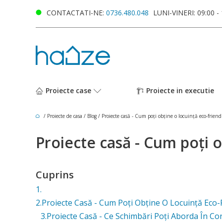
CONTACTATI-NE:
0736.480.048
LUNI-VINERI: 09:00 -
Proiecte case
Proiecte in executie
/
Proiecte de casa
/
Blog
/
Proiecte casă - Cum poți obține o locuință eco-friend
Proiecte casă - Cum poți o
Cuprins
1.
2.Proiecte Casă - Cum Poți Obține O Locuință Eco-
3.Proiecte Casă - Ce Schimbări Poți Aborda În Co