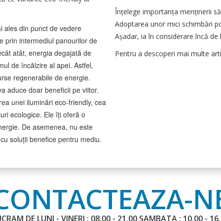
Înțelege importanța menținerii săn
Adoptarea unor mici schimbări pot
ai ales din punct de vedere
Așadar, ia în considerare încă de 
ie prin intermediul panourilor de
ecât atât, energia degajată de
Pentru a descoperi mai multe art
mul de încălzire al apei. Astfel,
surse regenerabile de energie.
 va aduce doar beneficii pe viitor.
ea unei iluminări eco-friendly, cea
ri ecologice. Ele îți oferă o
ă energie. De asemenea, nu este
le cu soluții benefice pentru mediu.
CONTACTEAZA-N
CRAM DE LUNI - VINERI : 08.00 - 21.00 SAMBATA : 10.00 - 16