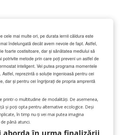
De cele mai multe ori, pe durata iernii căldura este
 mai îndelungată decât avem nevoie de fapt. Astfel,
fie foarte costisitoare, dar și sănătatea mediului să
i potrivite metode prin care poți preveni un astfel de
termostat inteligent. Vei putea programa momentele
ă. Astfel, reprezintă o soluție ingenioasă pentru cei
ile, dar și pentru cei îngrijorați de propria amprentă
te printr-o multitudine de modalități. De asemenea,
viață și poți opta pentru alternative ecologice. Deși
licate, în timp nu-ți vei mai putea imagina
e de până atunci.
 aborda în urma finalizării