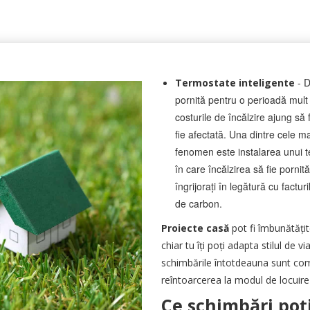
- 
Termostate inteligente
pornită pentru o perioadă mult
costurile de încălzire ajung să 
fie afectată. Una dintre cele ma
fenomen este instalarea unui 
în care încălzirea să fie pornit
îngrijorați în legătură cu factur
de carbon.
Proiecte casă
pot fi îmbunătăți
chiar tu îți poți adapta stilul de 
schimbările întotdeauna sunt comp
reîntoarcerea la modul de locuir
Ce schimbări poți