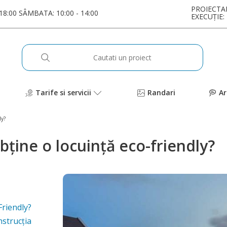
PROIECTA
 18:00 SÂMBATA: 10:00 - 14:00
EXECUȚI
Tarife si servicii
Randari
Ar
ly?
bține o locuință eco-friendly?
Friendly?
nstrucția