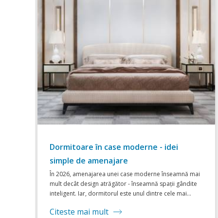
Credit pentru construcția unui proiect
casa - pași concreți
i
Fie că ai găsit deja inspirație într-o variantă standard
sau îți dorești una dintre acele case moderne cu design
contemporan, finanțarea este o etapă cheie.
Citeste mai mult