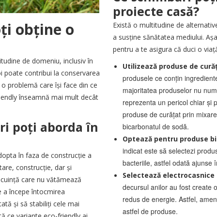
proiecte casă?
ți obține o
Există o multitudine de alternati
a susține sănătatea mediului. Așa
pentru a te asigura că duci o viaț
itudine de domeniu, inclusiv în
Utilizează produse de cură
noi poate contribui la conservarea
produsele ce conțin ingrediente
 o problemă care își face din ce
majoritatea produselor nu numa
-friendly înseamnă mai mult decât
reprezenta un pericol chiar și 
produse de curățat prin mixare
ri poți aborda în
bicarbonatul de sodă.
Optează pentru produse b
indicat este să selectezi produ
adopta în faza de construcție a
bacteriile, astfel odată ajunse
tare, construcție, dar și
Selectează electrocasnice 
locuință care nu vătămează
decursul anilor au fost create 
e a începe întocmirea
redus de energie. Astfel, ame
ată și să stabiliți cele mai
astfel de produse.
ată ce variante eco-friendly ai