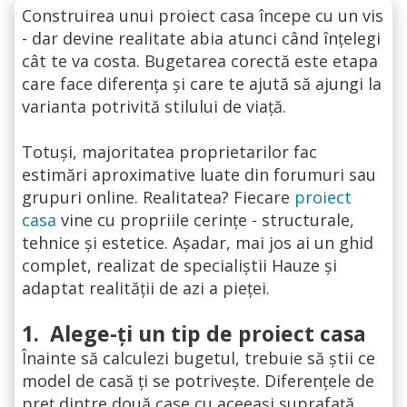
Construirea unui proiect casa începe cu un vis
- dar devine realitate abia atunci când înțelegi
cât te va costa. Bugetarea corectă este etapa
care face diferența și care te ajută să ajungi la
varianta potrivită stilului de viață.
Totuși, majoritatea proprietarilor fac
estimări aproximative luate din forumuri sau
grupuri online. Realitatea? Fiecare
proiect
casa
vine cu propriile cerințe - structurale,
tehnice și estetice. Așadar, mai jos ai un ghid
complet, realizat de specialiștii Hauze și
adaptat realității de azi a pieței.
1.
Alege-ți un tip de proiect casa
Înainte să calculezi bugetul, trebuie să știi ce
model de casă ți se potrivește. Diferențele de
preț dintre două case cu aceeași suprafață