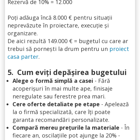
Rezervă de 10% = 12.000
Poți adăuga încă 8.000 € pentru situații
neprevăzute în proiectare, execuție și
organizare.
De aici rezultă 149.000 € = bugetul cu care ar
trebui să pornești la drum pentru un
proiect
casa parter
.
5.
Cum eviți depășirea bugetului
Alege o formă simplă a casei
- Fără
acoperișuri în mai multe ape, finisaje
neregulate sau ferestre prea mari.
Cere oferte detaliate pe etape
- Apelează
la o firmă specializată, care îți poate
garanta recomandări personalizate.
Compară mereu prețurile la materiale
- În
fiecare an, oscilațiile pot ajunge la 20% -