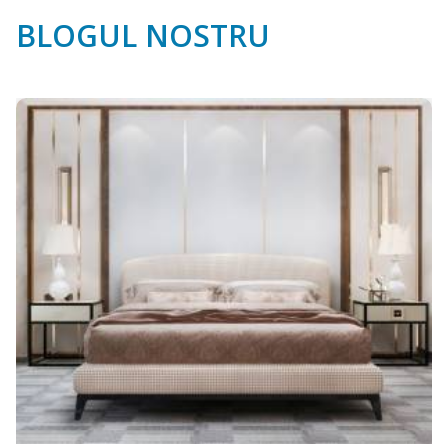
BLOGUL NOSTRU
Credit pentru construcția unui proiect casa -
pași concreți
Fie că ai găsit deja inspirație într-o variantă standard sau îți
dorești una dintre acele case moderne cu design contemporan,
finanțarea este o etapă cheie.
Citeste mai mult
27
Martie 2026
Arh. Tudor Balanoiu