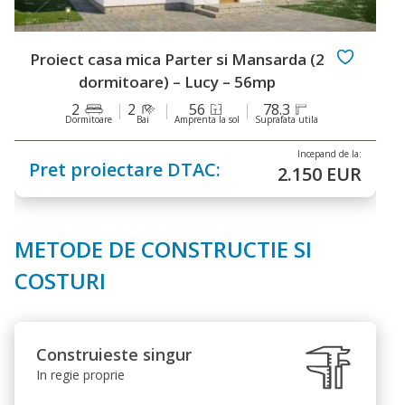
sarda (2
Proiect casa mica Parter (2 dormi
p
Caroline – 114mp
78.3
2
1
114
9
rafata utila
Dormitoare
Bai
Amprenta la sol
Sup
Incepand de la:
Pret proiectare DTAC:
2.150 EUR
METODE DE CONSTRUCTIE SI
COSTURI
Construieste singur
In regie proprie