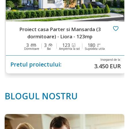
rda (3
Proiect casa Parter si Mans
mp
dormitoare) - Dalia - 1
180
3
3
190
prafata utila
Dormitoare
Bai
Amprenta la sol
Incepand de la:
Pretul proiectului:
3.450 EUR
BLOGUL NOSTRU