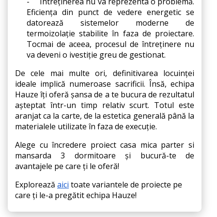
-
Întreținerea nu va reprezenta o problemă. 
Eficiența din punct de vedere energetic se 
datorează sistemelor moderne de 
termoizolație stabilite în faza de proiectare. 
Tocmai de aceea, procesul de întreținere nu 
va deveni o ivestiție greu de gestionat.
De cele mai multe ori, definitivarea locuinței 
ideale implică numeroase sacrificii. Însă, echipa 
Hauze îți oferă șansa de a te bucura de rezultatul 
așteptat într-un timp relativ scurt. Totul este 
aranjat ca la carte, de la estetica generală până la 
materialele utilizate în faza de execuție.
Alege cu încredere proiect casa mica parter si 
mansarda 3 dormitoare și bucură-te de 
avantajele pe care ți le oferă!
Explorează
aici
 toate variantele de proiecte pe 
care ți le-a pregătit echipa Hauze!