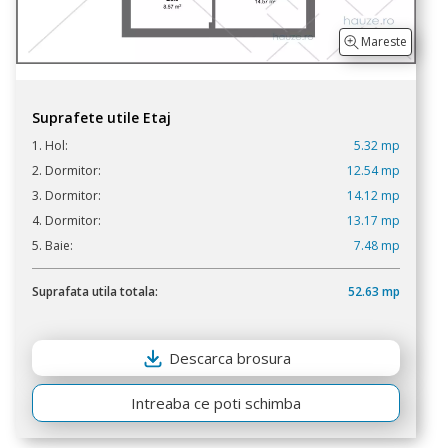
Mareste
Suprafete utile Etaj
1. Hol:
5.32 mp
2. Dormitor:
12.54 mp
3. Dormitor:
14.12 mp
4. Dormitor:
13.17 mp
5. Baie:
7.48 mp
Suprafata utila totala:
52.63 mp
Descarca brosura
Intreaba ce poti schimba