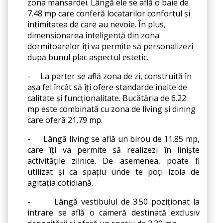
zona mansardei. Lângă ele se află o baie de 
7.48 mp care conferă locatarilor confortul și 
intimitatea de care au nevoie. În plus, 
dimensionarea inteligentă din zona 
dormitoarelor îți va permite să personalizezi 
după bunul plac aspectul estetic.
-
La parter se află zona de zi, construită în 
așa fel încât să îți ofere standarde înalte de 
calitate și funcționalitate. Bucătăria de 6.22 
mp este combinată cu zona de living și dining 
care oferă 21.79 mp.
-
Lângă living se află un birou de 11.85 mp, 
care îți va permite să realizezi în liniște 
activitățile zilnice. De asemenea, poate fi 
utilizat și ca spațiu unde te poți izola de 
agitația cotidiană.
-
Lângă vestibulul de 3.50 poziționat la 
intrare se află o cameră destinată exclusiv 