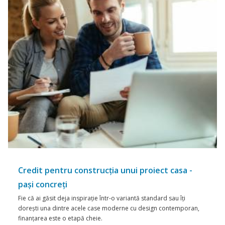
Proiect casa - unde merită să eco
unde nu
Când planifici un proiect casa, una dintre cel
întrebări este Unde pot reduce costurile fără 
locuinței?
Citeste mai mult
27
Februarie 2026
ect casa -
dard sau îți
gn contemporan,