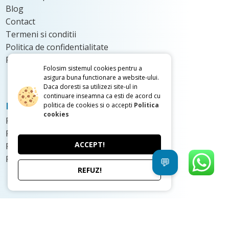
Blog
Contact
Termeni si conditii
Politica de confidentialitate
Politica de Cookie
Folosim sistemul cookies pentru a
asigura buna functionare a website-ului.
Daca doresti sa utilizezi site-ul in
continuare inseamna ca esti de acord cu
Proiectele noastre
politica de cookies si o accepti
Politica
cookies
Proiecte case Mici
Proiecte case Parter
ACCEPT!
Proiecte de case cu Etaj
Proiecte de case cu Mansarda
💬
REFUZ!