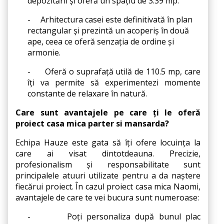
depozitării și oferă un spațiu de 3.39 mp.
-
Arhitectura casei este definitivată în plan 
rectangular și prezintă un acoperiș în două 
ape, ceea ce oferă senzația de ordine și 
armonie.
-
Oferă o suprafață utilă de 110.5 mp, care 
îți va permite să experimentezi momente 
constante de relaxare în natură.
Care sunt avantajele pe care ți le oferă 
proiect casa mica parter si mansarda?
Echipa Hauze este gata să îți ofere locuința la 
care ai visat dintotdeauna. Precizie, 
profesionalism și responsabilitate sunt 
principalele atuuri utilizate pentru a da naștere 
fiecărui proiect. În cazul proiect casa mica Naomi, 
avantajele de care te vei bucura sunt numeroase:
-
Poți personaliza după bunul plac 