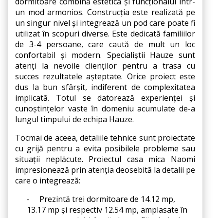
dormitoare combină estetica și funcționalul într-
un mod armonios. Construcția este realizată pe 
un singur nivel și integrează un pod care poate fi 
utilizat în scopuri diverse. Este dedicată familiilor 
de 3-4 persoane, care caută de mult un loc 
confortabil și modern. Specialiștii Hauze sunt 
atenți la nevoile clienților pentru a trasa cu 
succes rezultatele așteptate. Orice proiect este 
dus la bun sfârșit, indiferent de complexitatea 
implicată. Totul se datorează experienței și 
cunoștințelor vaste în domeniu acumulate de-a 
lungul timpului de echipa Hauze.
Tocmai de aceea, detaliile tehnice sunt proiectate 
cu grijă pentru a evita posibilele probleme sau 
situații neplăcute. Proiectul casa mica Naomi 
impresionează prin atenția deosebită la detalii pe 
care o integrează:
-
Prezintă trei dormitoare de 14.12 mp, 
13.17 mp și respectiv 12.54 mp, amplasate în 