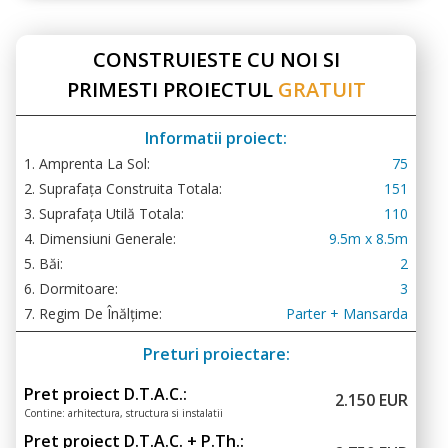
CONSTRUIESTE CU NOI SI
PRIMESTI PROIECTUL
GRATUIT
Informatii proiect:
1. Amprenta La Sol:
75
2. Suprafața Construita Totala:
151
3. Suprafața Utilă Totala:
110
4. Dimensiuni Generale:
9.5m x 8.5m
5. Băi:
2
6. Dormitoare:
3
7. Regim De Înălțime:
Parter + Mansarda
Preturi proiectare:
Pret proiect D.T.A.C.:
2.150 EUR
Contine: arhitectura, structura si instalatii
Pret proiect D.T.A.C. + P.Th.: