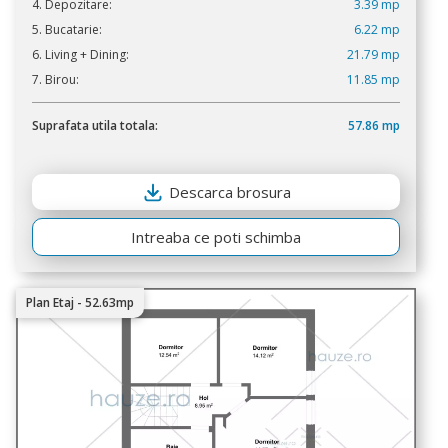
4. Depozitare:
3.39 mp
5. Bucatarie:
6.22 mp
6. Living + Dining:
21.79 mp
7. Birou:
11.85 mp
Suprafata utila totala:
57.86 mp
Descarca brosura
Intreaba ce poti schimba
Plan Etaj - 52.63mp