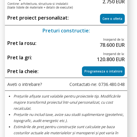
2.750 EUR
Contine: arhitectura, structura si instalatii
(toate listele de materiale + detalii de executie)
Pret proiect personalizat:
Cere o oferta
Preturi constructie:
Incepand de la:
Pret la rosu:
78.600 EUR
Incepand de la:
Pret la gri:
120.800 EUR
Pret la cheie:
Programeaza o intalnire
Aveti o intrebare?
Contactati-ne:
0736.480.048
Prețurile afișate sunt valabile pentru proiectele tip. Modificările
majore transformă proiectul într-unul personalizat, cu cost
recalculat.
Prețurile nu includ taxe, avize sau studii suplimentare (geotehnic,
topografic, audit energetic etc.).
Estimările de preț pentru construcție sunt calculate pe baza
costurilor actuale ale materialelor și manoperei și pot varia în