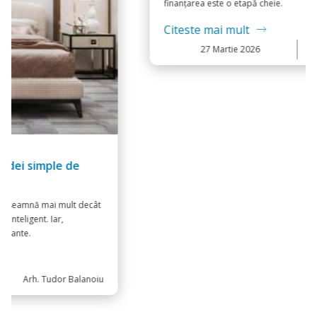
Credit pentru construcția unui proiect casa -
pași concreți
Fie că ai găsit deja inspirație într-o variantă standard sau îți
dorești una dintre acele case moderne cu design contemporan,
finanțarea este o etapă cheie.
Citeste mai mult
27
Martie 2026
Arh. Tudor Balanoiu