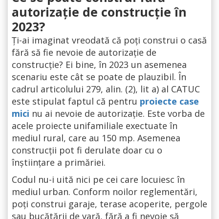
autorizație de construcție în
2023?
Ți-ai imaginat vreodată că poți construi o casă
fără să fie nevoie de autorizație de
construcție? Ei bine, în 2023 un asemenea
scenariu este cât se poate de plauzibil. În
cadrul articolului 279, alin. (2), lit a) al CATUC
este stipulat faptul că pentru
proiecte case
mici
nu ai nevoie de autorizație. Este vorba de
acele proiecte unifamiliale exectuate în
mediul rural, care au 150 mp. Asemenea
construcții pot fi derulate doar cu o
înștiințare a primăriei.
Codul nu-i uită nici pe cei care locuiesc în
mediul urban. Conform noilor reglementări,
poți construi garaje, terase acoperite, pergole
sau bucătării de vară, fără a fi nevoie să